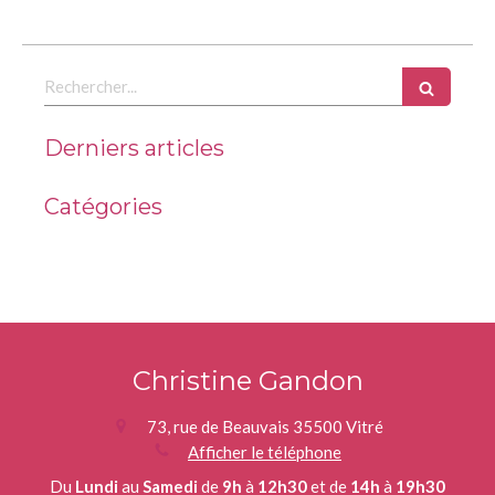
Rechercher
Derniers articles
Catégories
Christine Gandon
73, rue de Beauvais
35500
Vitré
Afficher le téléphone
Du
Lundi
au
Samedi
de
9h
à
12h30
et de
14h
à
19h30