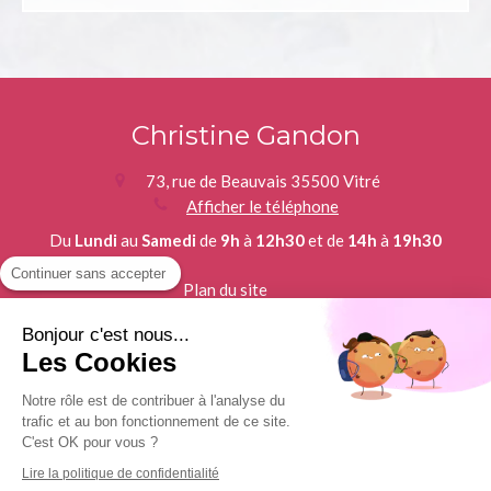
Christine Gandon
73, rue de Beauvais
35500
Vitré
Afficher le téléphone
Du
Lundi
au
Samedi
de
9h
à
12h30
et de
14h
à
19h30
Continuer sans accepter
Plan du site
Mentions légales
Bonjour c'est nous...
©2018 Christine Gandon - Thérapie brève Vitré
Les Cookies
Notre rôle est de contribuer à l'analyse du
Création et référencement du site par Simplébo
trafic et au bon fonctionnement de ce site.
C'est OK pour vous ?
Site partenaire de
Emergence Harmonique
Lire la politique de confidentialité
Site référencé sur