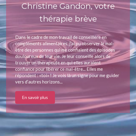
Christine Gandon, votre
thérapie brève
Dans le cadre de mon travail de conseillère en
compléments alimentaires, j’ai pu observer le mal-
être des personnes qui me confiaient des épisodes
douloureux de leur vie. Je leur conseille alors de
trouver un thérapeute en qui elles auraient
confiance pour libérer ce mal-être... Elles me
répondent : «toi» ! Je vois là un signe pour me guider
vers d’autres horizons...
En savoir plus