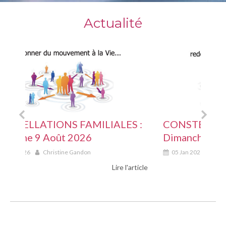
Actualité
S :
CONSTELLATIONS FAMILIALES :
CON
Dimanche 15 Mars 2026
Ven
05 Jan 2026
Christine Gandon
01 
article
Lire l'article