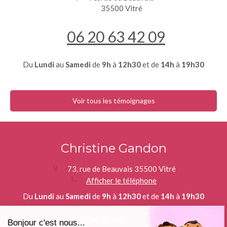
35500
Vitré
06 20 63 42 09
Du
Lundi
au
Samedi
de
9h
à
12h30
et de
14h
à
19h30
Voir tous les témoignages
Christine Gandon
73, rue de Beauvais
35500
Vitré
Afficher le téléphone
Continuer sans accepter
Du
Lundi
au
Samedi
de
9h
à
12h30
et de
14h
à
19h30
Plan du site
Bonjour c'est nous...