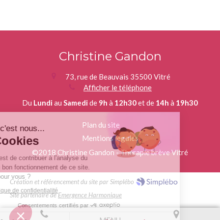
Christine Gandon
73, rue de Beauvais
35500
Vitré
Afficher le téléphone
Du
Lundi
au
Samedi
de
9h
à
12h30
et de
14h
à
19h30
Plan du site
njour c'est nous...
Mentions légales
es Cookies
©2018 Christine Gandon - Thérapie brève Vitré
re rôle est de contribuer à l'analyse du
fic et au bon fonctionnement de ce site.
est OK pour vous ?
Création et référencement du site par Simplébo
e la politique de confidentialité
Site partenaire de
Emergence Harmonique
Consentements certifiés par
MENU